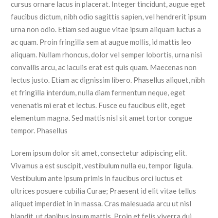
cursus ornare lacus in placerat. Integer tincidunt, augue eget
faucibus dictum, nibh odio sagittis sapien, vel hendrerit ipsum
urna non odio. Etiam sed augue vitae ipsum aliquam luctus a
ac quam. Proin fringilla sem at augue mollis, id mattis leo
aliquam. Nullam rhoncus, dolor vel semper lobortis, urna nisi
convallis arcu, ac iaculis erat est quis quam. Maecenas non
lectus justo. Etiam ac dignissim libero. Phasellus aliquet, nibh
et fringilla interdum, nulla diam fermentum neque, eget
venenatis mi erat et lectus. Fusce eu faucibus elit, eget
elementum magna. Sed mattis nisl sit amet tortor congue
tempor. Phasellus
Lorem ipsum dolor sit amet, consectetur adipiscing elit.
Vivamus a est suscipit, vestibulum nulla eu, tempor ligula.
Vestibulum ante ipsum primis in faucibus orci luctus et
ultrices posuere cubilia Curae; Praesent id elit vitae tellus
aliquet imperdiet in in massa. Cras malesuada arcu ut nisl
blandit, ut dapibus ipsum mattis. Proin et felis viverra dui